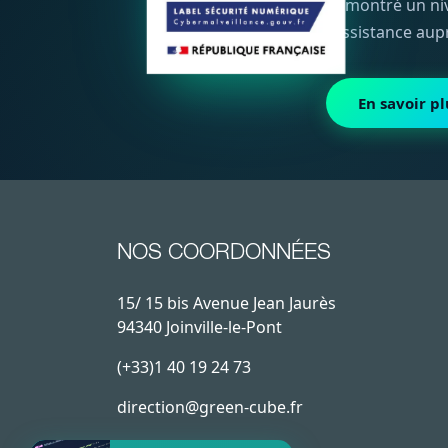
démontré un niv
l'assistance aup
En savoir pl
NOS COORDONNÉES
15/ 15 bis Avenue Jean Jaurès
94340 Joinville-le-Pont
(+33)1 40 19 24 73
direction@green-cube.fr