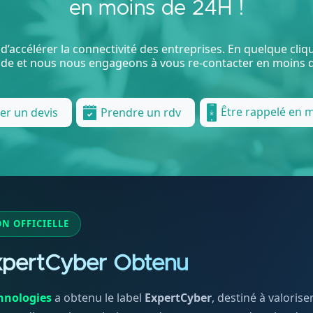
en moins de 24H !
d’accélérer la connectivité des entreprises. En quelque cli
e et nous nous engageons à vous re-contacter en moins d
Être rappelé en 
r un devis
Prendre un rdv
ON OFFICIELLE
xpertCyber Obtenu
hnologies
a obtenu le label
ExpertCyber
, destiné à valoris