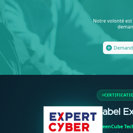
Notre volonté est 
demand
Demande
CERTIFICATI
Label E
GreenCube Tec