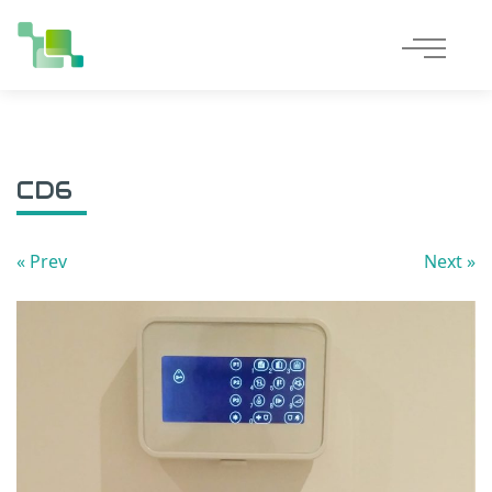
Accueil
»
CD6
CD6
« Prev
Next »