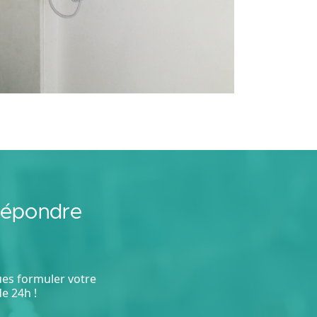
répondre
ques formuler votre
e 24h !