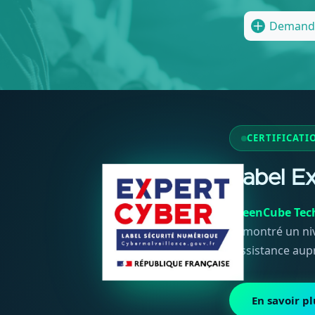
Demande
CERTIFICATI
Label E
GreenCube Tec
démontré un niv
l'assistance aup
En savoir pl