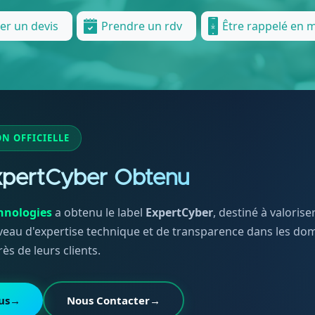
Être rappelé en 
r un devis
Prendre un rdv
ON OFFICIELLE
xpertCyber Obtenu
hnologies
a obtenu le label
ExpertCyber
, destiné à valoris
eau d'expertise technique et de transparence dans les doma
rès de leurs clients.
us
→
Nous Contacter
→