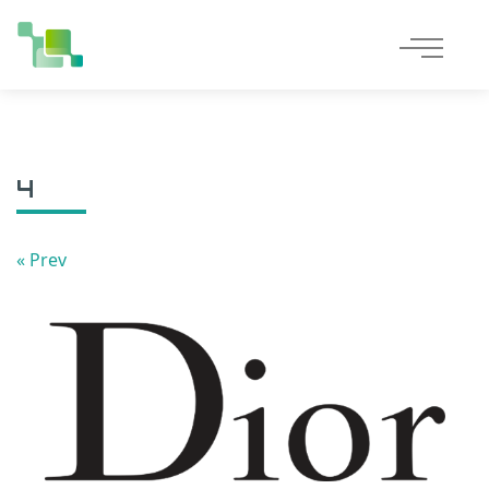
Accueil
»
4
4
« Prev